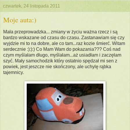
czwartek, 24 listopada 2011
Moje auta:)
Mała przeprowadzka... zmiany w życiu ważna rzecz i są
bardzo wskazane od czasu do czasu. Zastanawiam się czy
wyjdzie mi to na dobre, ale co tam...raz kozie śmierć. Witam
serdecznie :):):) Co Mam Wam do pokazania??? Coś nad
czym myślałam długo, myślałam...aż usiadłam i zaczęłam
szyć. Mały samochodzik który ostatnio spędzał mi sen z
powiek, jest jeszcze nie skończony, ale uchylę rąbka
tajemnicy.