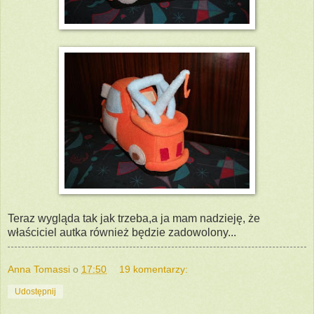
Teraz wygląda tak jak trzeba,a ja mam nadzieję, że
właściciel autka również będzie zadowolony...
Anna Tomassi
o
17:50
19 komentarzy:
Udostępnij