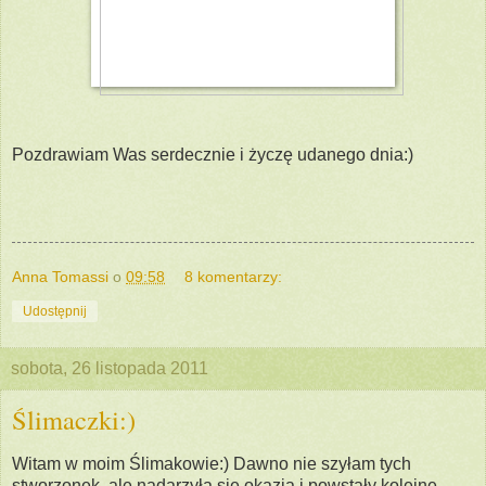
Pozdrawiam Was serdecznie i życzę udanego dnia:)
Anna Tomassi
o
09:58
8 komentarzy:
Udostępnij
sobota, 26 listopada 2011
Ślimaczki:)
Witam w moim Ślimakowie:) Dawno nie szyłam tych
stworzonek, ale nadarzyła się okazja i powstały kolejne.