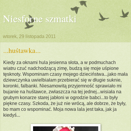
Niesforne szmatki
wtorek, 29 listopada 2011
...huśtawka...
Kiedy za oknami hula jesienna słota, a w podmuchach
wiatru czuć nadchodzącą zimę, budzą się moje uśpione
tęsknoty. Wspominam czasy mojego dzieciństwa...jako mała
dziewczynka uwielbiałam przebierać się w długie suknie,
koronki, falbanki. Niesamowitą przyjemność sprawiało mi
bujanie na huśtawce, zwłaszcza na tej jednej...wisiała na
grubym konarze starej jabłoni w ogrodzie babci...to były
piękne czasy. Szkoda, że już nie wrócą, ale dobrze, że były,
bo mam co wspominać. Moja nowa lala jest taka, jak ja
kiedyś...